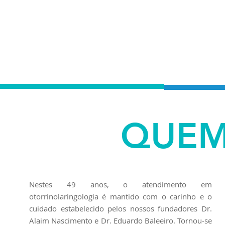
AVALIAÇÃO
CO
DA
AUDIÇÃO
OT
QUEM
Nestes 49 anos, o atendimento em
otorrinolaringologia é mantido com o carinho e o
cuidado estabelecido pelos nossos fundadores Dr.
Alaim Nascimento e Dr. Eduardo Baleeiro. Tornou-se